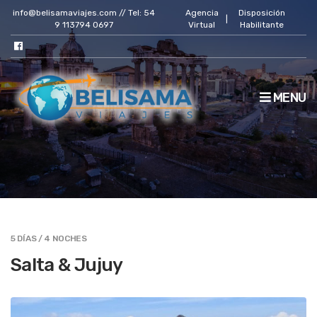
info@belisamaviajes.com // Tel: 54
Agencia
Disposición
|
9 113794 0697
Virtual
Habilitante
MENU
5 DÍAS / 4 NOCHES
Salta & Jujuy