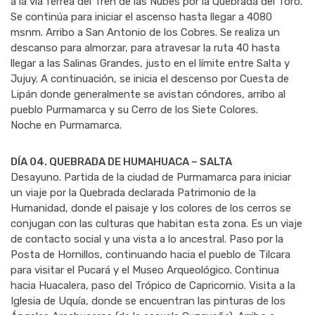
a la vía férrea del Tren de las Nubes por la Quebrada del Toro.
Se continúa para iniciar el ascenso hasta llegar a 4080
msnm. Arribo a San Antonio de los Cobres. Se realiza un
descanso para almorzar, para atravesar la ruta 40 hasta
llegar a las Salinas Grandes, justo en el límite entre Salta y
Jujuy. A continuación, se inicia el descenso por Cuesta de
Lipán donde generalmente se avistan cóndores, arribo al
pueblo Purmamarca y su Cerro de los Siete Colores.
Noche en Purmamarca.
DÍA 04. QUEBRADA DE HUMAHUACA – SALTA
Desayuno. Partida de la ciudad de Purmamarca para iniciar
un viaje por la Quebrada declarada Patrimonio de la
Humanidad, donde el paisaje y los colores de los cerros se
conjugan con las culturas que habitan esta zona. Es un viaje
de contacto social y una vista a lo ancestral. Paso por la
Posta de Hornillos, continuando hacia el pueblo de Tilcara
para visitar el Pucará y el Museo Arqueológico. Continua
hacia Huacalera, paso del Trópico de Capricornio. Visita a la
Iglesia de Uquía, donde se encuentran las pinturas de los