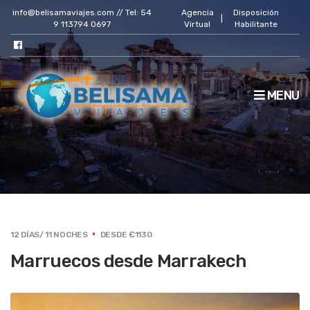
info@belisamaviajes.com // Tel: 54
Agencia
Disposición
|
9 113794 0697
Virtual
Habilitante
MENU
12 DÍAS/ 11 NOCHES
DESDE €1130
Marruecos desde Marrakech