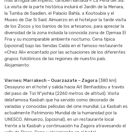
más antigua del imperio, también llamada « La Perla del Sur.
La visita de la parte histórica incluirá el Jardín de la Menara,
la Tumba de Saadien, el Palacio Bahía, a Koutoubia y el
Museo de Dar Si Said. Almuerzo en el hotel.por la tarde visita
de los Zocos y los barrios de los artesanos, para apreciar la
diversidad de la zona incluida la conocida zona de Djemaa El
Fna y su incomparable ambiente nocturno. Cena típica
(opcional) bajo las tiendas Caída en el famoso restaurante
«Chez Ali» encantado por las actuaciones de los diferentes
grupos folclóricos de las regiones de nuestro país.
Alojamiento
Viernes: Marrakech – Ouarzazate – Zagora
(380 km)
Desayuno en el hotel y salida hacia Ait Benhaddou a través
del paso de Tizi N‟yichka (2260 metros de altitud). Visita
delafamosa Kasbah que ha servido como decorado de
variadas y conocidas películas del cine mundial. La Kasbah es
actualmente Patrimonio Mundial de la humanidad por la
UNESCO. Almuerzo, (opcional), en un restaurante local
frente a la Kasbah y continuación ha Zagora atravesando el