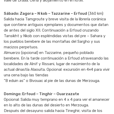
valle de Draaa. Cena y alojamiento en el hotel.
Sábado: Zagora – N kob – Tazzarine – Erfoud
(360 km)
Salida hacia Tamgroute y breve visita de la librería coránica
que contiene antiguos ejemplares y documentos que datan
de antes del siglo XII. Continuación a Erfoud cruzando
Tansikht y Nkob con espléndidas vistas del pre – Sahara y
los pueblos berebere de las montañas del Sargho y sus
macizos perpetuos.
Almuerzo (opcional) en Tazzarine, pequeño poblado
berebere. En la tarde continuación a Erfoud atravesando las
localidades de Alnif y Rissani, lugar de nacimiento de la
actual dinastía Alaouita. Opcional: excursión en 4×4 para vivir
una cena bajo las tiendas
“B eduin as” o Bivouac al pie de las dunas de Merzouga.
Domingo: Erfoud – Tinghir – Ouarzazate
Opcional: Salida muy temprano en 4 x 4 para ver el amanecer
en lo alto de las dunas del desierto en Merzouga.
Después del desayuno salida hacia Tineghir, visita de los